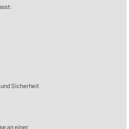
asst:
 und Sicherheit
sse an einer