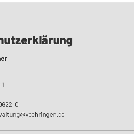
hutzerklärung
her
 1
 9622-0
waltung@voehringen.de